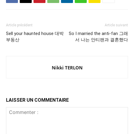
Article précédent
Article suivant
Sell your haunted house 대박
So I married the anti-fan 그래
부동산
서 나는 안티팬과 결혼했다
Nikki TERLON
LAISSER UN COMMENTAIRE