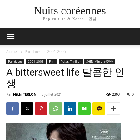
Nuits coréennes
Pop culture & Korea - 만남
Accueil
Par dates
2001-2005
Par dates
2001-2005
Film
Polar, Thriller
SHIN Min-a 신민아
A bittersweet life 달콤한 인
생
Par
Nikki TERLON
-
3 juillet 2021
2303
0