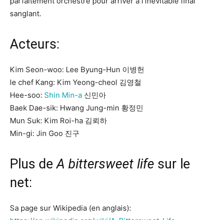
parfaitement orchestré pour arriver à l’inévitable final
sanglant.
Acteurs:
Kim Seon-woo: Lee Byung-Hun 이병헌
le chef Kang: Kim Yeong-cheol 김영철
Hee-soo:
Shin Min-a
신민아
Baek Dae-sik: Hwang Jung-min 황정민
Mun Suk: Kim Roi-ha 김뢰하
Min-gi: Jin Goo 진구
Plus de
A bittersweet life
sur le
net:
Sa page sur Wikipedia (en anglais):