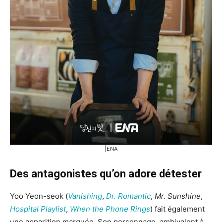
|ENA
Des antagonistes qu’on adore détester
Yoo Yeon-seok (
Vanishing
,
Dr. Romantic
,
Mr. Sunshine
,
Hospital Playlist
,
When the Phone Rings
) fait également
une apparition marquée. Son personnage, ambivalent à