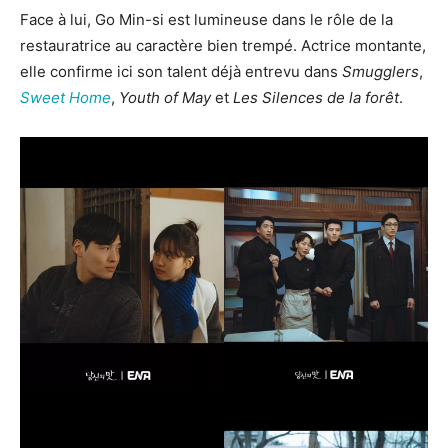
Face à lui, Go Min-si est lumineuse dans le rôle de la
restauratrice au caractère bien trempé. Actrice montante,
elle confirme ici son talent déjà entrevu dans
Smugglers
,
Sweet Home
,
Youth of May
et
Les Silences de la forêt
.