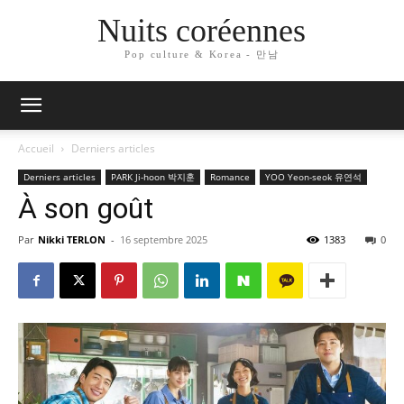
Nuits coréennes
Pop culture & Korea - 만남
Accueil
Derniers articles
Derniers articles
PARK Ji-hoon 박지훈
Romance
YOO Yeon-seok 유연석
À son goût
Par
Nikki TERLON
-
16 septembre 2025
1383
0