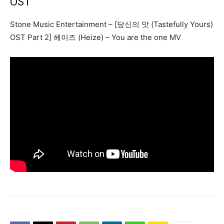
OST
Stone Music Entertainment – [당신의 맛 (Tastefully Yours)
OST Part 2] 헤이즈 (Heize) – You are the one MV