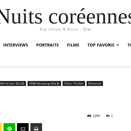
Nuits coréenne
Pop culture & Korea - 만남
INTERVIEWS
PORTRAITS
FILMS
TOP FAVORIS
T
HAN So-hee 한소희
PARK Bo-young 박보영
Polar, Thriller
Romance
2299
0