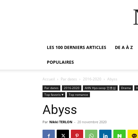
LES 100 DERNIERS ARTICLES
DE A À Z
POPULAIRES
Accueil
Par dates
2016-2020
Abyss
Par dates
2016-2020
AHN Hyo-seop 안효섭
Drama
Top favoris ♥
Top romance
Abyss
Par
Nikki TERLON
-
20 novembre 2020