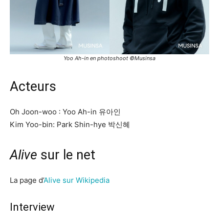
Yoo Ah-in en photoshoot ©Musinsa
Acteurs
Oh Joon-woo : Yoo Ah-in 유아인
Kim Yoo-bin: Park Shin-hye 박신혜
Alive
sur le net
La page d’
Alive sur Wikipedia
Interview