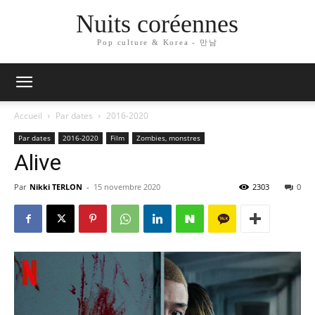
Nuits coréennes
Pop culture & Korea - 만남
Accueil
Par dates
2016-2020
Par dates
2016-2020
Film
Zombies, monstres
Alive
Par
Nikki TERLON
-
15 novembre 2020
2303
0