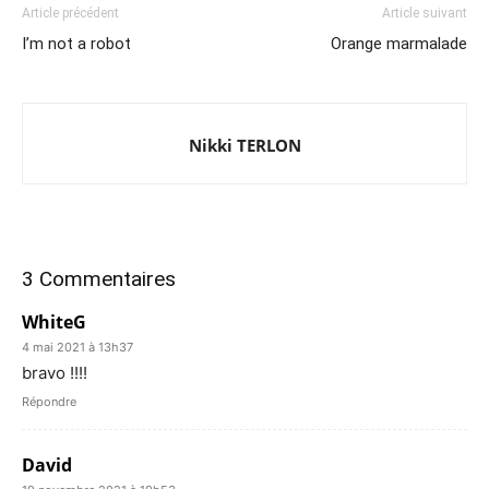
Article précédent
Article suivant
I’m not a robot
Orange marmalade
Nikki TERLON
3 Commentaires
WhiteG
4 mai 2021 à 13h37
bravo !!!!
Répondre
David