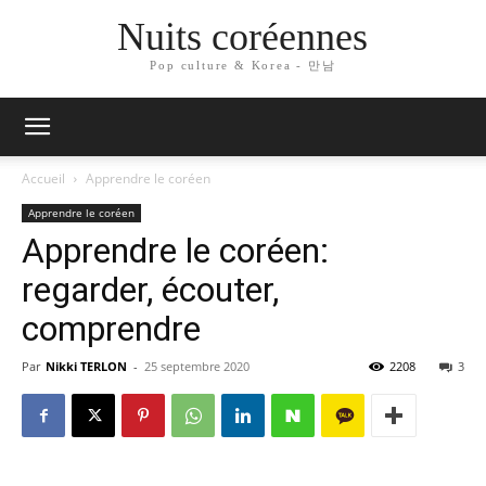
Nuits coréennes
Pop culture & Korea - 만남
Accueil
Apprendre le coréen
Apprendre le coréen
Apprendre le coréen:
regarder, écouter,
comprendre
Par
Nikki TERLON
-
25 septembre 2020
2208
3