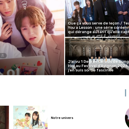
Que ça vous serve de leçon / Te
You a Lesson : une série coréen
qui dérange autant qu’elle capt
J’ai vu 1 Degree Celsius de Sung
Her au Festival d’Avignon 2026,
j’en suis sortie fascinée
Notre univers