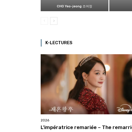
CHO Yeo-jeong 조여정
K-LECTURES
2026
L’impératrice remariée – The remarr