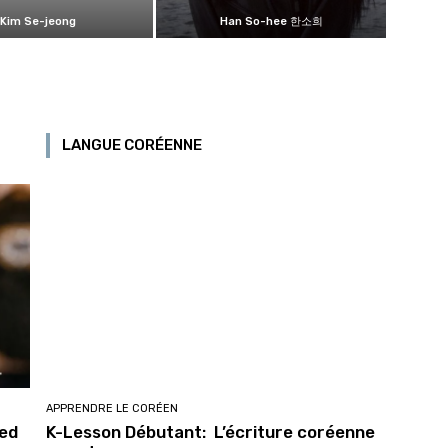
Kim Se-jeong
Han So-hee 한소희
LANGUE CORÉENNE
APPRENDRE LE CORÉEN
ied
K-Lesson Débutant: L’écriture coréenne