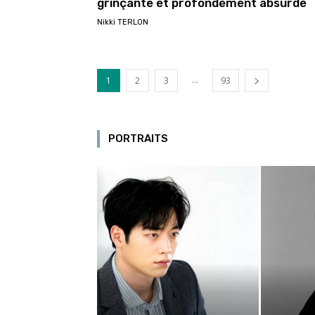
grinçante et profondément absurde
Nikki TERLON
...
1
2
3
93
PORTRAITS