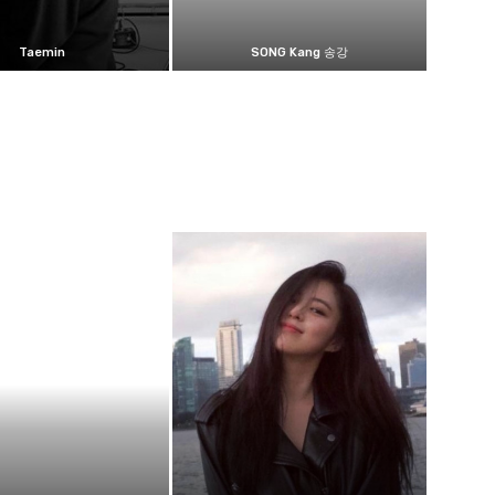
Taemin
SONG Kang 송강