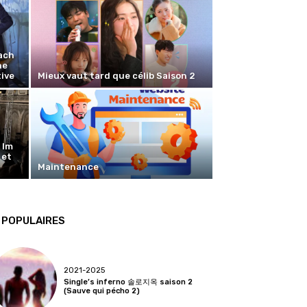
ach
ne
ive
Mieux vaut tard que célib Saison 2
 Im
 et
Maintenance
POPULAIRES
2021-2025
Single’s inferno 솔로지옥 saison 2
(Sauve qui pécho 2)