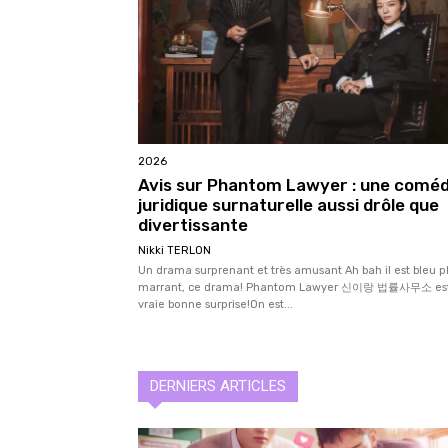
2026
Avis sur Phantom Lawyer : une coméd
juridique surnaturelle aussi drôle que
divertissante
Nikki TERLON
Un drama surprenant et très amusant Ah bah il est bleu p
marrant, ce drama! Phantom Lawyer 신이랑 법률사무소 es
vraie bonne surprise!On est...
DERNIERS ARTICLES