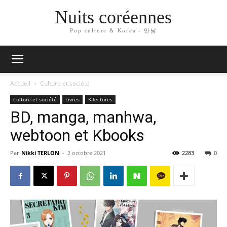
Nuits coréennes
Pop culture & Korea - 만남
Accueil
Culture et société
Culture et société
Livres
K-lectures
BD, manga, manhwa,
webtoon et Kbooks
Par
Nikki TERLON
-
2 octobre 2021
2283
0