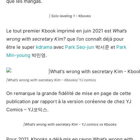
que les mangas.
| Solo leveling 1 – Kbooks
Le tout premier Kbook imprimé en juin 2021 est
What’s
wrong with secretary Kim?
que l’on connaît déjà pour
être le super
kdrama
avec
Park Seo-jun
박서준 et
Park
Min-young
박민영.
|What’s wrong with secretary Kim – Kbooks/ YJ comics
On remarque la grande fidélité de mise en page de cette
publication par rapport à la version coréenne de chez YJ
Comics – YJ코믹스.
|What’s wrong with secretary Kim – YJ comics vs Kbooks
Pour 2021, Kbooks a déjà mis en rayon What’s wrong with