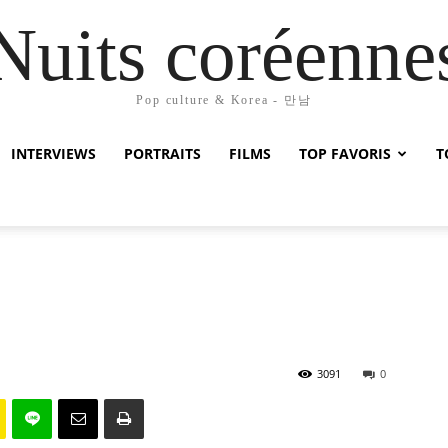
Nuits coréenne
Pop culture & Korea - 만남
INTERVIEWS
PORTRAITS
FILMS
TOP FAVORIS
T
3091
0