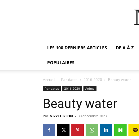
LES 100 DERNIERS ARTICLES
DE A À Z
POPULAIRES
Accueil
Par dates
2016-2020
Beauty water
Par dates
2016-2020
Anime
Beauty water
Par
Nikki TERLON
-
30 décembre 2023