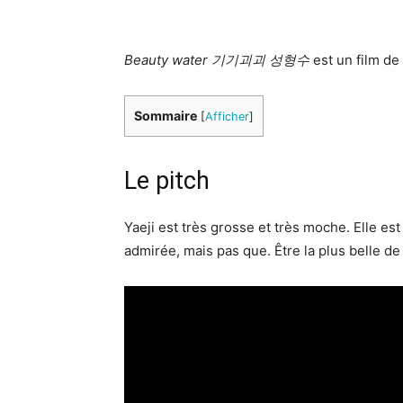
Beauty water
기기괴괴 성형수
est un film d
Sommaire
[
Afficher
]
Le pitch
Yaeji est très grosse et très moche. Elle es
admirée, mais pas que. Être la plus belle d