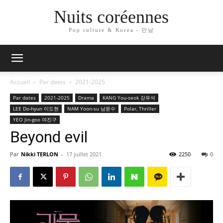
Nuits coréennes
Pop culture & Korea - 만남
Accueil
Par dates
2021-2025
Par dates
2021-2025
Drama
KANG You-seok 강유석
LEE Do-hyun 이도현
NAM Yoon-su 남윤수
Polar, Thriller
YEO Jin-goo 여진구
Beyond evil
Par
Nikki TERLON
-
17 juillet 2021
2250
0