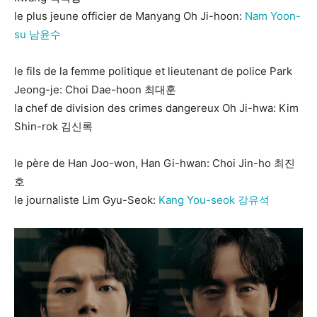
le plus jeune officier de Manyang Oh Ji-hoon:
Nam Yoon-
su 남윤수
le fils de la femme politique et lieutenant de police Park
Jeong-je: Choi Dae-hoon 최대훈
la chef de division des crimes dangereux Oh Ji-hwa: Kim
Shin-rok 김신록
le père de Han Joo-won, Han Gi-hwan: Choi Jin-ho 최진
호
le journaliste Lim Gyu-Seok:
Kang You-seok 강유석