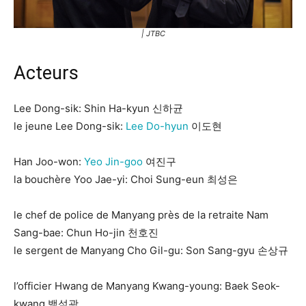
| JTBC
Acteurs
Lee Dong-sik: Shin Ha-kyun 신하균
le jeune Lee Dong-sik:
Lee Do-hyun
이도현
Han Joo-won:
Yeo Jin-goo
여진구
la bouchère Yoo Jae-yi: Choi Sung-eun 최성은
le chef de police de Manyang près de la retraite Nam
Sang-bae: Chun Ho-jin 천호진
le sergent de Manyang Cho Gil-gu: Son Sang-gyu 손상규
l’officier Hwang de Manyang Kwang-young: Baek Seok-
kwang 백석광