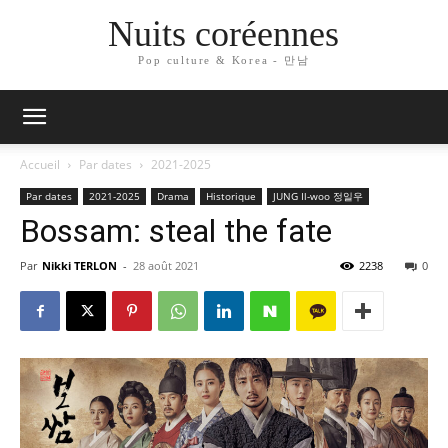
Nuits coréennes
Pop culture & Korea - 만남
Accueil
Par dates
2021-2025
Par dates
2021-2025
Drama
Historique
JUNG Il-woo 정일우
Bossam: steal the fate
Par
Nikki TERLON
-
28 août 2021
2238
0