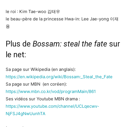
le roi : Kim Tae-woo 김태우
le beau-père de la princesse Hwa-in: Lee Jae-yong 이재
용
Plus de
Bossam: steal the fate
sur
le net:
Sa page sur Wikipedia (en anglais):
https://en.wikipedia.org/wiki/Bossam:_Steal_the_Fate
Sa page sur MBN (en coréen):
https://www.mbn.co.kr/vod/programMain/861
Ses vidéos sur Youtube MBN drama :
https://www.youtube.com/channel/UCLqecwv-
NjFSJ4gNwUunhTA