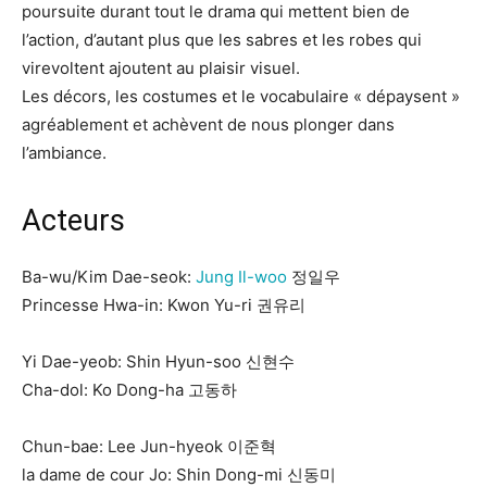
poursuite durant tout le drama qui mettent bien de
l’action, d’autant plus que les sabres et les robes qui
virevoltent ajoutent au plaisir visuel.
Les décors, les costumes et le vocabulaire « dépaysent »
agréablement et achèvent de nous plonger dans
l’ambiance.
Acteurs
Ba-wu/Kim Dae-seok:
Jung Il-woo
정일우
Princesse Hwa-in: Kwon Yu-ri 권유리
Yi Dae-yeob: Shin Hyun-soo 신현수
Cha-dol: Ko Dong-ha 고동하
Chun-bae: Lee Jun-hyeok 이준혁
la dame de cour Jo: Shin Dong-mi 신동미