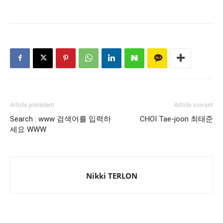
Article précédent
Article suivant
Search : www 검색어를 입력하
CHOI Tae-joon 최태준
세요 WWW
Nikki TERLON