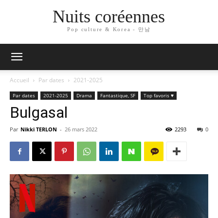
Nuits coréennes
Pop culture & Korea - 만남
Accueil
Par dates
2021-2025
Par dates
2021-2025
Drama
Fantastique, SF
Top favoris ♥
Bulgasal
Par
Nikki TERLON
-
26 mars 2022
2293
0