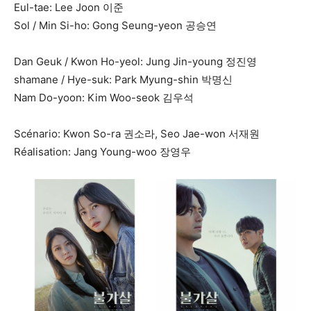
Eul-tae: Lee Joon 이준
Sol / Min Si-ho: Gong Seung-yeon 공승연
Dan Geuk / Kwon Ho-yeol: Jung Jin-young 정진영
shamane / Hye-suk: Park Myung-shin 박명신
Nam Do-yoon: Kim Woo-seok 김우석
Scénario: Kwon So-ra 권소라, Seo Jae-won 서재원
Réalisation: Jang Young-woo 장영우