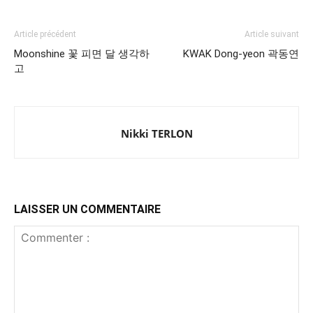
Article précédent
Article suivant
Moonshine 꽃 피면 달 생각하
KWAK Dong-yeon 곽동연
고
Nikki TERLON
LAISSER UN COMMENTAIRE