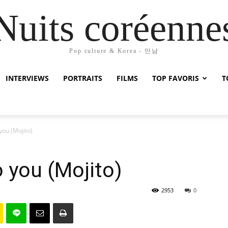
Nuits coréenne
Pop culture & Korea - 만남
INTERVIEWS
PORTRAITS
FILMS
TOP FAVORIS
T
 you (Mojito)
o you (Mojito)
2953
0