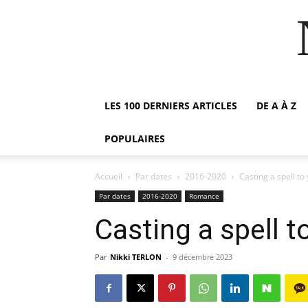
LES 100 DERNIERS ARTICLES
DE A À Z
POPULAIRES
Accueil
Par dates
2016-2020
Casting a spell to
Par dates
2016-2020
Romance
Casting a spell t
Par
Nikki TERLON
-
9 décembre 2023