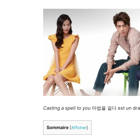
Casting a spell to you
마법을 걸다 est un dram
Sommaire
[
Afficher
]