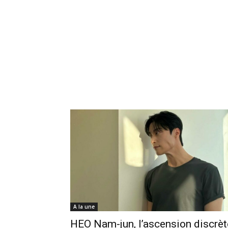
A la une
HEO Nam-jun, l’ascension discrèt