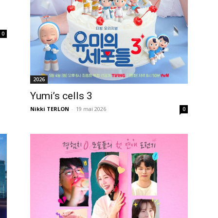
0
2026
Yumi’s cells 3
Nikki TERLON
-
19 mai 2026
0