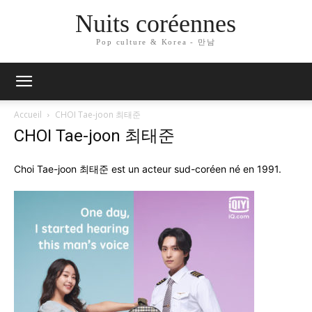
Nuits coréennes
Pop culture & Korea - 만남
Accueil
CHOI Tae-joon 최태준
CHOI Tae-joon 최태준
Choi Tae-joon 최태준 est un acteur sud-coréen né en 1991.