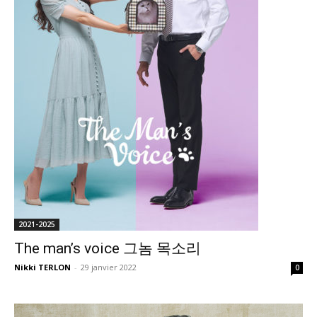
2021-2025
The man’s voice 그놈 목소리
Nikki TERLON
-
29 janvier 2022
0