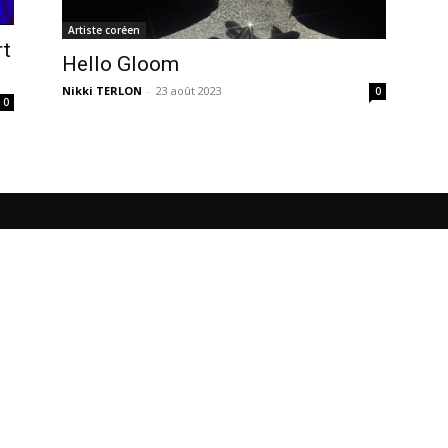
Artiste coréen
rt
Hello Gloom
Nikki TERLON
-
23 août 2023
0
0