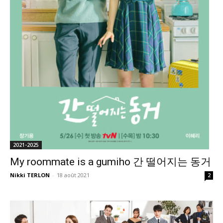
2021-2025
My roommate is a gumiho 간 떨어지는 동거
Nikki TERLON
-
18 août 2021
2