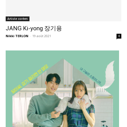
Artiste coréen
JANG Ki-yong 장기용
Nikki TERLON
-
19 août 2021
0