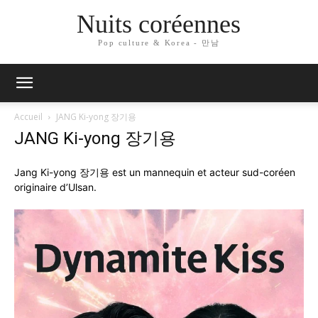
Nuits coréennes
Pop culture & Korea - 만남
Accueil
JANG Ki-yong 장기용
JANG Ki-yong 장기용
Jang Ki-yong 장기용 est un mannequin et acteur sud-coréen
originaire d’Ulsan.