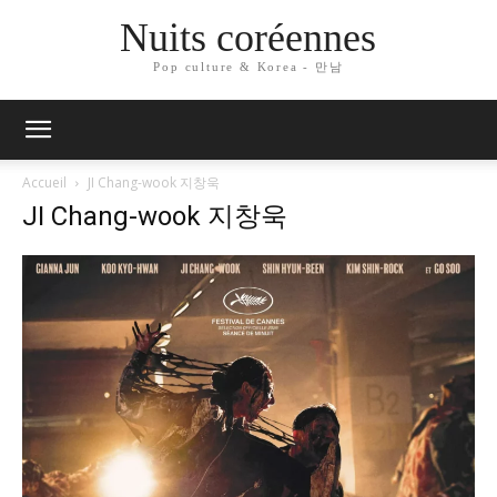
Nuits coréennes
Pop culture & Korea - 만남
Accueil
JI Chang-wook 지창욱
JI Chang-wook 지창욱