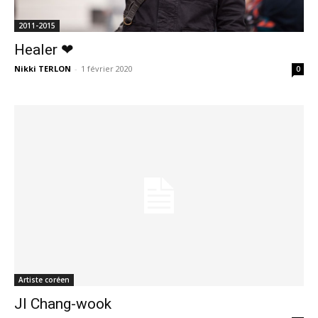
2011-2015
Healer ❤
Nikki TERLON
-
1 février 2020
0
Artiste coréen
JI Chang-wook