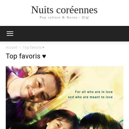
Nuits coréennes
Pop culture & Korea - 만남
Accueil
Top favoris ♥
Top favoris ♥