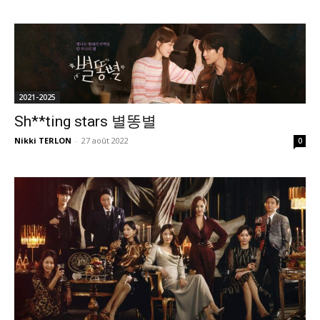
2021-2025
Sh**ting stars 별똥별
Nikki TERLON
-
27 août 2022
0