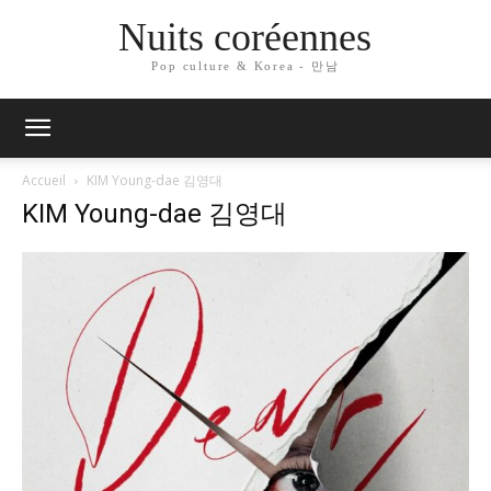
Nuits coréennes
Pop culture & Korea - 만남
Accueil
KIM Young-dae 김영대
KIM Young-dae 김영대