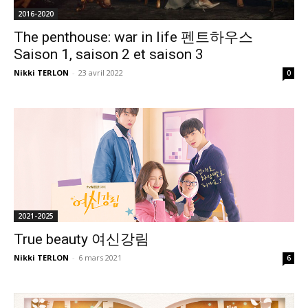
2016-2020
The penthouse: war in life 펜트하우스
Saison 1, saison 2 et saison 3
Nikki TERLON
-
23 avril 2022
0
2021-2025
True beauty 여신강림
Nikki TERLON
-
6 mars 2021
6