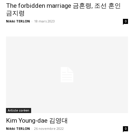
The forbidden marriage 금혼령, 조선 혼인
금지령
Nikki TERLON
-
18 mars 2023
0
Artiste coréen
Kim Young-dae 김영대
Nikki TERLON
-
26 novembre 2022
0