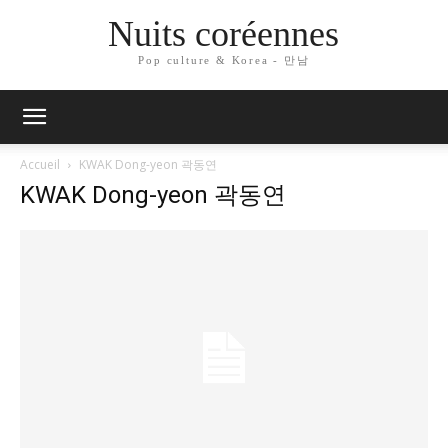
Nuits coréennes
Pop culture & Korea - 만남
Accueil
KWAK Dong-yeon 곽동연
KWAK Dong-yeon 곽동연