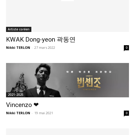
Artiste coréen
KWAK Dong-yeon 곽동연
Nikki TERLON
-
27 mars 2022
0
2021-2025
Vincenzo ❤
Nikki TERLON
-
19 mai 2021
0