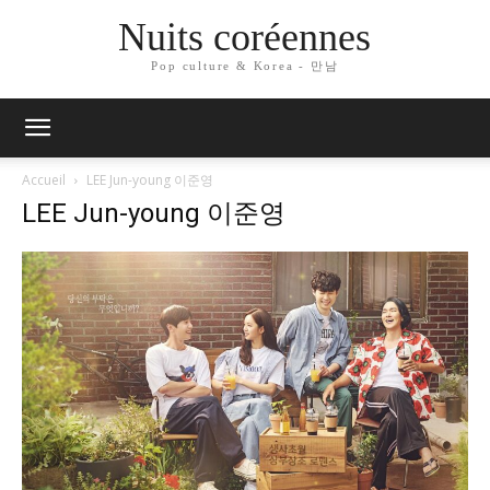
Nuits coréennes
Pop culture & Korea - 만남
Accueil
LEE Jun-young 이준영
LEE Jun-young 이준영