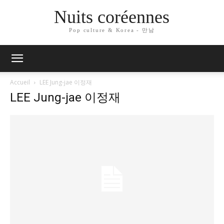
Nuits coréennes
Pop culture & Korea - 만남
Accueil
LEE Jung-jae 이정재
LEE Jung-jae 이정재