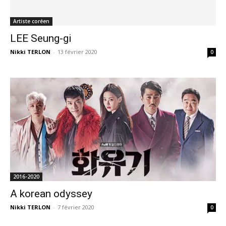
Artiste coréen
LEE Seung-gi
Nikki TERLON
-
13 février 2020
0
2016-2020
A korean odyssey
Nikki TERLON
-
7 février 2020
0