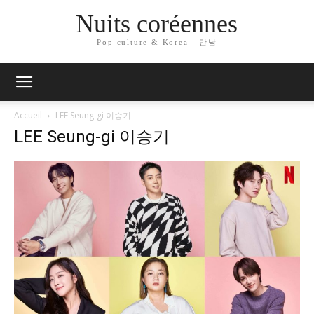
Nuits coréennes
Pop culture & Korea - 만남
Accueil
LEE Seung-gi 이승기
LEE Seung-gi 이승기