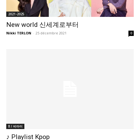
2021-2025
New world 신세계로부터
Nikki TERLON
-
25 décembre 2021
0
B.I 비아이
♪ Playlist Kpop