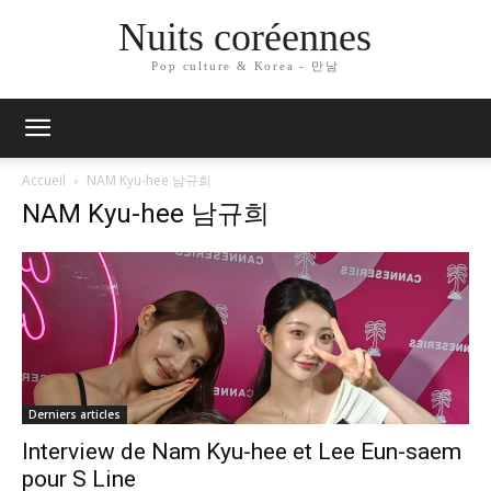
Nuits coréennes
Pop culture & Korea - 만남
Accueil
NAM Kyu-hee 남규희
NAM Kyu-hee 남규희
Derniers articles
Interview de Nam Kyu-hee et Lee Eun-saem
pour S Line