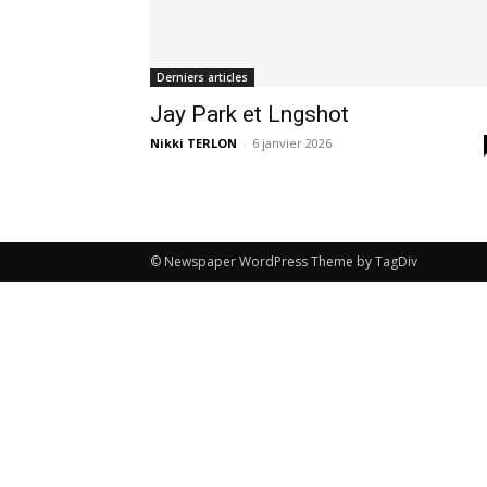
Derniers articles
Jay Park et Lngshot
Nikki TERLON
-
6 janvier 2026
© Newspaper WordPress Theme by TagDiv