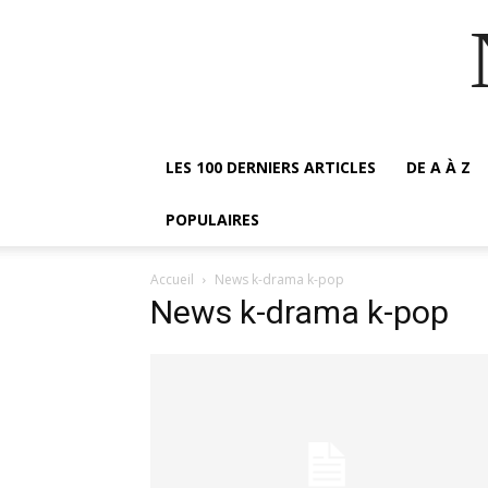
LES 100 DERNIERS ARTICLES
DE A À Z
POPULAIRES
Accueil
News k-drama k-pop
News k-drama k-pop