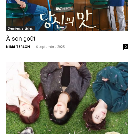
Derniers articles
À son goût
Nikki TERLON
-
16 septembre 2025
0