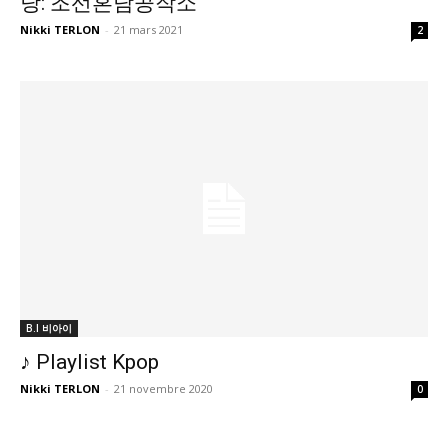
당: 조선혼담공작소
Nikki TERLON
-
21 mars 2021
2
B.I 비아이
♪ Playlist Kpop
Nikki TERLON
-
21 novembre 2020
0