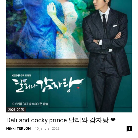
2021-2025
Dali and cocky prince 달리와 감자탕 ❤
Nikki TERLON
-
10 janvier 2022
8