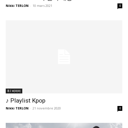
Nikki TERLON
-
10 mars 2021
0
B.I 비아이
♪ Playlist Kpop
Nikki TERLON
-
21 novembre 2020
0