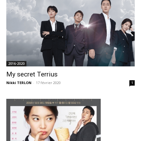
2016-2020
My secret Terrius
Nikki TERLON
-
17 février 2020
1