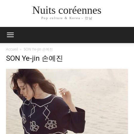
Nuits coréennes
Pop culture & Korea - 만남
Accueil
SON Ye-jin 손예진
SON Ye-jin 손예진