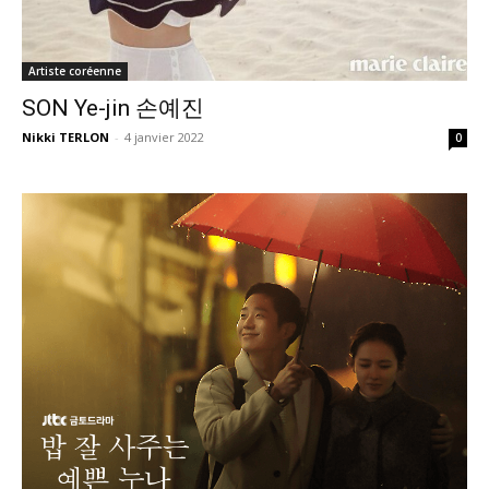
Artiste coréenne
SON Ye-jin 손예진
Nikki TERLON
-
4 janvier 2022
0