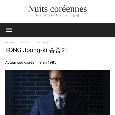
Nuits coréennes
Pop culture & Korea - 만남
Accueil
SONG Joong-ki 송중기
SONG Joong-ki 송중기
Acteur sud-coréen né en 1985.