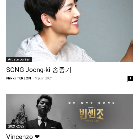
Artiste coréen
SONG Joong-ki 송중기
Nikki TERLON
-
9 juin 2021
1
2021-2025
Vincenzo ❤