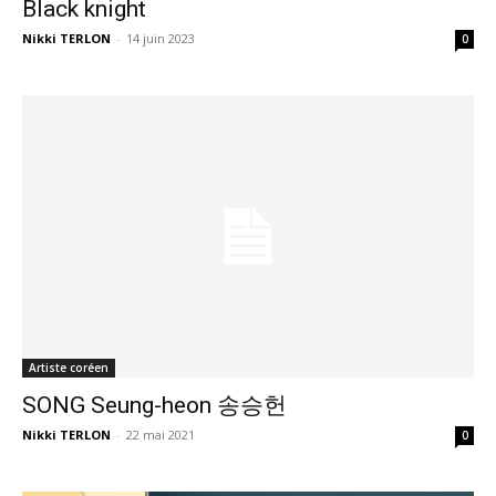
Black knight
Nikki TERLON
-
14 juin 2023
0
Artiste coréen
SONG Seung-heon 송승헌
Nikki TERLON
-
22 mai 2021
0