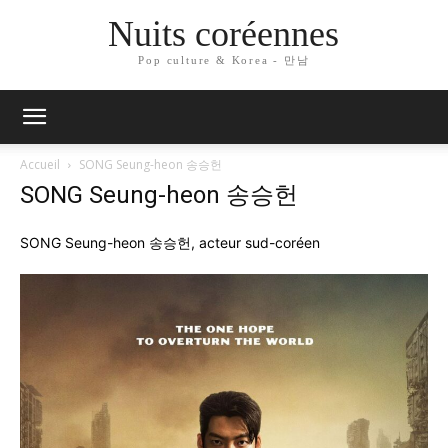
Nuits coréennes
Pop culture & Korea - 만남
Accueil
SONG Seung-heon 송승헌
SONG Seung-heon 송승헌
SONG Seung-heon 송승헌, acteur sud-coréen