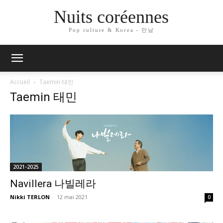
Nuits coréennes
Pop culture & Korea - 만남
Accueil
Taemin 태민
Taemin 태민
2021-2025
Navillera 나빌레라
Nikki TERLON
-
12 mai 2021
0