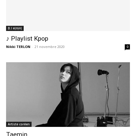
B.I 비아이
♪ Playlist Kpop
Nikki TERLON
-
21 novembre 2020
0
Artiste coréen
Taemin