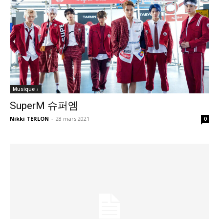
Musique ♪
SuperM 슈퍼엠
Nikki TERLON
-
28 mars 2021
0