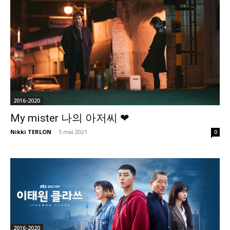
2016-2020
My mister 나의 아저씨 ❤
Nikki TERLON
-
5 mai 2021
0
2016-2020