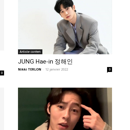
Artiste coréen
JUNG Hae-in 정해인
Nikki TERLON
-
12 janvier 2022
0
0