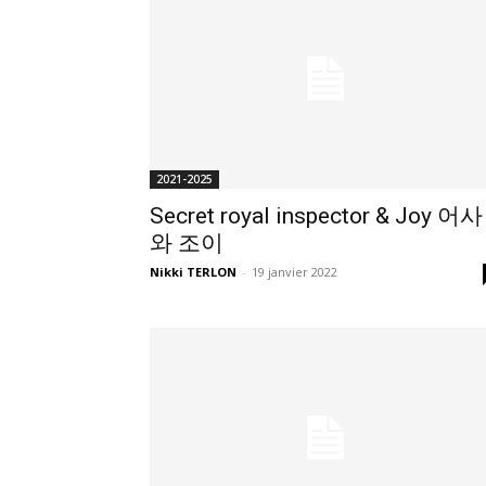
2021-2025
Secret royal inspector & Joy 어사
와 조이
Nikki TERLON
-
19 janvier 2022