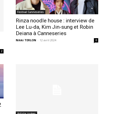
Festival Canneseries
Rinza noodle house : interview de
Lee Lu-da, Kim Jin-sung et Robin
Deiana à Canneseries
Nikki TERLON
-
12 avril 2024
0
2
2
Artiste coréen