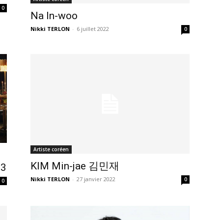
0
Na In-woo
Nikki TERLON
-
6 juillet 2022
0
Artiste coréen
KIM Min-jae 김민재
 3
Nikki TERLON
-
27 janvier 2022
0
0