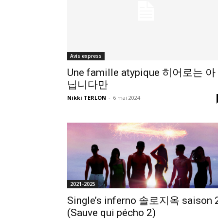
Avis express
Une famille atypique 히어로는 아
닙니다만
Nikki TERLON
-
6 mai 2024
2021-2025
Single’s inferno 솔로지옥 saison 
(Sauve qui pécho 2)