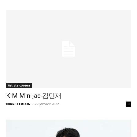
Artiste coréen
KIM Min-jae 김민재
Nikki TERLON
-
27 janvier 2022
0