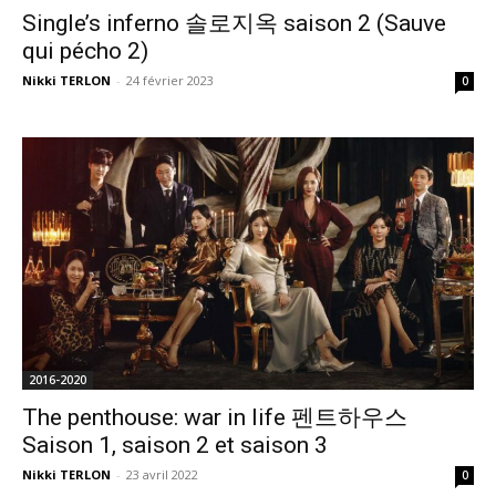
Single’s inferno 솔로지옥 saison 2 (Sauve
qui pécho 2)
Nikki TERLON
-
24 février 2023
0
2016-2020
The penthouse: war in life 펜트하우스
Saison 1, saison 2 et saison 3
Nikki TERLON
-
23 avril 2022
0