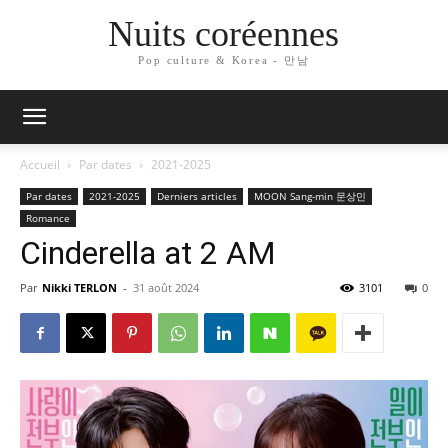
Nuits coréennes
Pop culture & Korea - 만남
Accueil
Par dates
2021-2025
Par dates
2021-2025
Derniers articles
MOON Sang-min 문상민
Romance
Cinderella at 2 AM
Par
Nikki TERLON
-
31 août 2024
3101
0