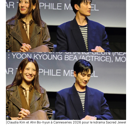
|Claudia Kim et Ahn Bo-hyun à Canneseries 2026 pour le kdrama Sacred Jewel