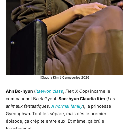
|Claudia Kim à Canneseries 2026
Ahn Bo-hyun
(
Itaewon class
,
Flex X Cop
) incarne le
commandant Baek Gyeol.
Soo-hyun Claudia Kim
(
Les
animaux fantastiques,
A normal family
), la princesse
Gyeonghwa. Tout les sépare, mais dès le premier
épisode, ça crépite entre eux. Et même, ça brûle
franchement.