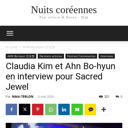
Nuits coréennes
Pop culture & Korea - 만남
Accueil
AHN Bo-hyun 안보현
AHN Bo-hyun 안보현
Derniers articles
Festival Canneseries
Interview
Claudia Kim et Ahn Bo-hyun
en interview pour Sacred
Jewel
Par
Nikki TERLON
-
6 mai 2026
321
0