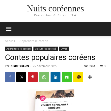
Nuits coréennes
Pop culture & Korea - 만남
Accueil
Apprendre le coréen
Apprendre le coréen
Culture et société
Livres
Contes populaires coréens
Par
Nikki TERLON
-
25 novembre 2025
1068
0