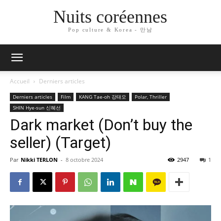
Nuits coréennes
Pop culture & Korea - 만남
Accueil
Derniers articles
Derniers articles
Film
KANG Tae-oh 강태오
Polar, Thriller
SHIN Hye-sun 신혜선
Dark market (Don’t buy the
seller) (Target)
Par
Nikki TERLON
-
8 octobre 2024
2947
1