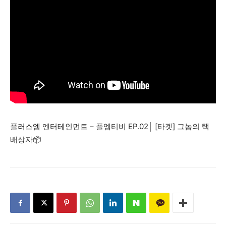
플러스엠 엔터테인먼트 – 플엠티비 EP.02│ [타겟] 그놈의 택
배상자📦