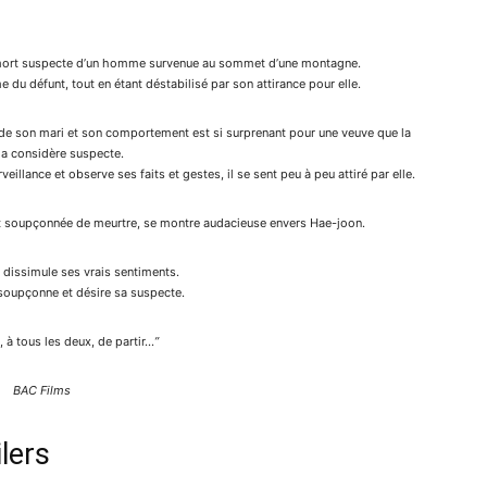
 mort suspecte d’un homme survenue au sommet d’une montagne.
du défunt, tout en étant déstabilisé par son attirance pour elle.
 de son mari et son comportement est si surprenant pour une veuve que la
la considère suspecte.
eillance et observe ses faits et gestes, il se sent peu à peu attiré par elle.
oit soupçonnée de meurtre, se montre audacieuse envers Hae-joon.
 dissimule ses vrais sentiments.
soupçonne et désire sa suspecte.
, à tous les deux, de partir…
”
BAC Films
lers