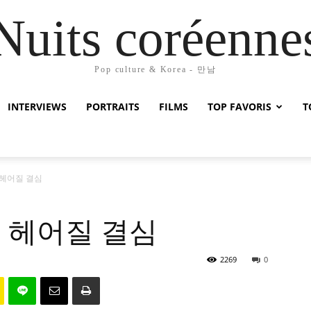
Nuits coréenne
Pop culture & Korea - 만남
INTERVIEWS
PORTRAITS
FILMS
TOP FAVORIS
T
ave 헤어질 결심
eave 헤어질 결심
2269
0