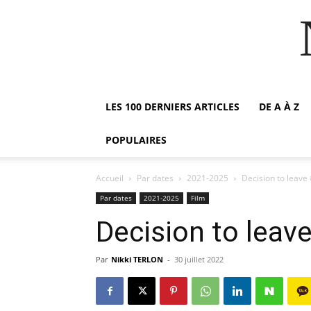
LES 100 DERNIERS ARTICLES
DE A À Z
POPULAIRES
Accueil
Par dates
2021-2025
Decision to le
Par dates
2021-2025
Film
Decision to l
Par
Nikki TERLON
-
30 juillet 2022