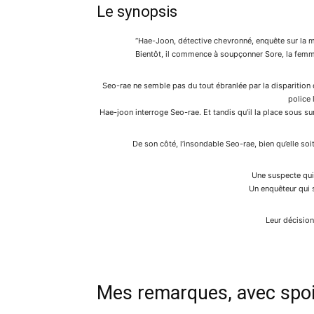
Le synopsis
“Hae-Joon, détective chevronné, enquête sur la
Bientôt, il commence à soupçonner Sore, la femme 
Seo-rae ne semble pas du tout ébranlée par la disparition
police 
Hae-joon interroge Seo-rae. Et tandis qu’il la place sous surv
De son côté, l’insondable Seo-rae, bien qu’elle s
Une suspecte qui
Un enquêteur qui 
Leur décision
Mes remarques, avec spoi