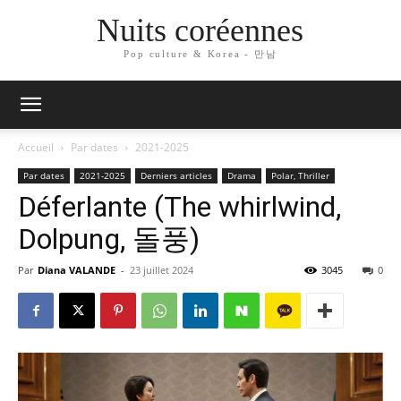
Nuits coréennes
Pop culture & Korea - 만남
Accueil
Par dates
2021-2025
Par dates
2021-2025
Derniers articles
Drama
Polar, Thriller
Déferlante (The whirlwind,
Dolpung, 돌풍)
Par
Diana VALANDE
-
23 juillet 2024
3045
0