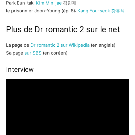
Park Eun-tak:
Kim Min-jae
김민재
le prisonnier Joon-Young (ép. 8):
Kang You-seok 강유석
Plus de Dr romantic 2 sur le net
La page de
Dr romantic 2 sur Wikipedia
(en anglais)
Sa page
sur SBS
(en coréen)
Interview