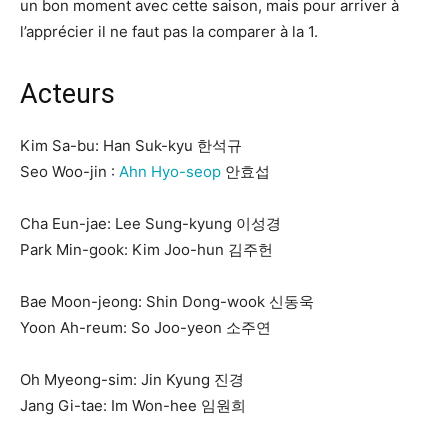
un bon moment avec cette saison, mais pour arriver à
l’apprécier il ne faut pas la comparer à la 1.
Acteurs
Kim Sa-bu: Han Suk-kyu 한석규
Seo Woo-jin :
Ahn Hyo-seop
안효섭
Cha Eun-jae: Lee Sung-kyung 이성경
Park Min-gook: Kim Joo-hun 김주헌
Bae Moon-jeong: Shin Dong-wook 신동욱
Yoon Ah-reum: So Joo-yeon 소주연
Oh Myeong-sim: Jin Kyung 진경
Jang Gi-tae: Im Won-hee 임원희