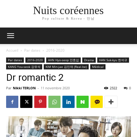
Nuits coréennes
Pop culture & Korea - 만남
Accueil
Par dates
2016-2020
Par dates
2016-2020
AHN Hyo-seop 안효섭
Drama
HAN Suk-kyu 한석규
KANG You-seok 강유석
KIM Min-jae 김민재 (Real.be)
Médical
Dr romantic 2
Par
Nikki TERLON
-
11 novembre 2020
2322
0