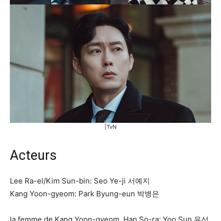
|TvN
Acteurs
Lee Ra-el/Kim Sun-bin: Seo Ye-ji 서예지
Kang Yoon-gyeom: Park Byung-eun 박병은
la femme de Kang Yoon-gyeom, Han So-ra: Yoo Sun 유선