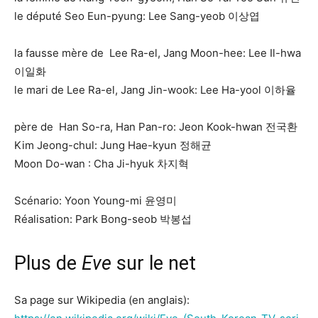
le député Seo Eun-pyung: Lee Sang-yeob 이상엽
la fausse mère de Lee Ra-el, Jang Moon-hee: Lee Il-hwa
이일화
le mari de Lee Ra-el, Jang Jin-wook: Lee Ha-yool 이하율
père de Han So-ra, Han Pan-ro: Jeon Kook-hwan 전국환
Kim Jeong-chul: Jung Hae-kyun 정해균
Moon Do-wan : Cha Ji-hyuk 차지혁
Scénario: Yoon Young-mi 윤영미
Réalisation: Park Bong-seob 박봉섭
Plus de
Eve
sur le net
Sa page sur Wikipedia (en anglais):