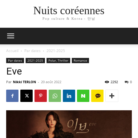
Nuits coréennes
Pop culture & Korea - 만남
Accueil
Par dates
2021-2025
Par dates
2021-2025
Polar, Thriller
Romance
Eve
Par
Nikki TERLON
-
20 août 2022
2292
0