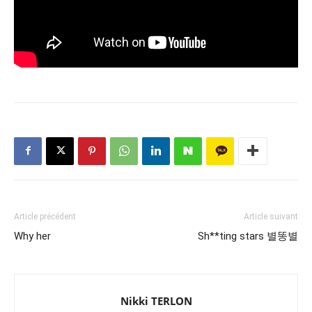
Article précédent
Article suivant
Why her
Sh**ting stars 별똥별
Nikki TERLON