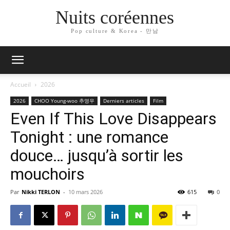
Nuits coréennes
Pop culture & Korea - 만남
Accueil
2026
2026
CHOO Young-woo 추영우
Derniers articles
Film
Even If This Love Disappears
Tonight : une romance
douce… jusqu’à sortir les
mouchoirs
Par
Nikki TERLON
-
10 mars 2026
615
0