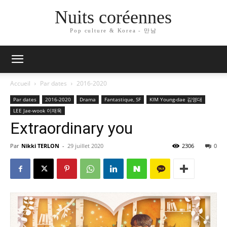
Nuits coréennes
Pop culture & Korea - 만남
Accueil
Par dates
2016-2020
Par dates
2016-2020
Drama
Fantastique, SF
KIM Young-dae 김영대
LEE Jae-wook 이재욱
Extraordinary you
Par
Nikki TERLON
-
29 juillet 2020
2306
0