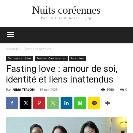
Nuits coréennes
Pop culture & Korea - 만남
Accueil
Derniers articles
Derniers articles
Festival Canneseries
Interview
Fasting love : amour de soi,
identité et liens inattendus
Par
Nikki TERLON
-
15 mai 2025
1990
0