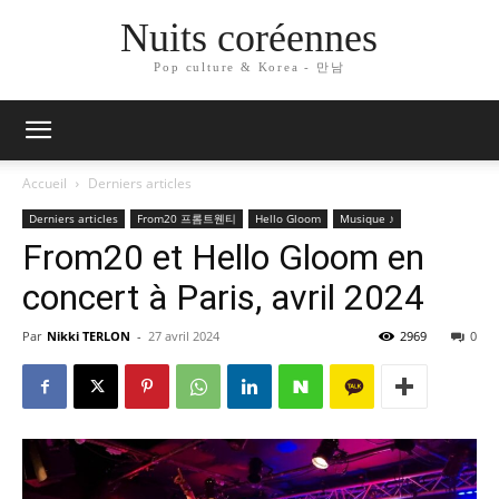
Nuits coréennes
Pop culture & Korea - 만남
Accueil
Derniers articles
Derniers articles
From20 프롬트웬티
Hello Gloom
Musique ♪
From20 et Hello Gloom en
concert à Paris, avril 2024
Par
Nikki TERLON
-
27 avril 2024
2969
0