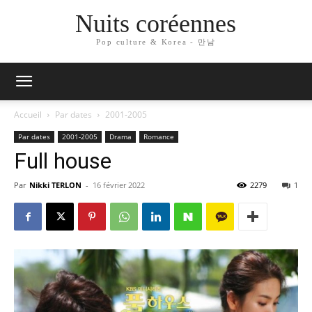
Nuits coréennes
Pop culture & Korea - 만남
Accueil
Par dates
2001-2005
Par dates
2001-2005
Drama
Romance
Full house
Par
Nikki TERLON
-
16 février 2022
2279
1