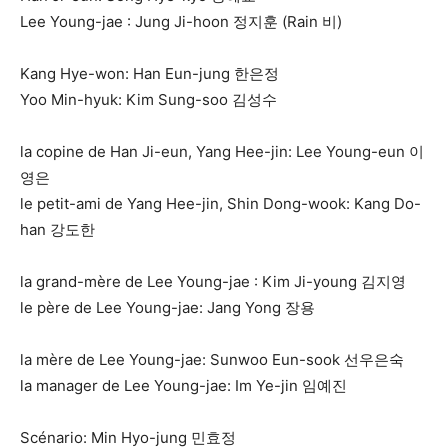
Lee Young-jae : Jung Ji-hoon 정지훈 (Rain 비)
Kang Hye-won: Han Eun-jung 한은정
Yoo Min-hyuk: Kim Sung-soo 김성수
la copine de Han Ji-eun, Yang Hee-jin: Lee Young-eun 이
영은
le petit-ami de Yang Hee-jin, Shin Dong-wook: Kang Do-
han 강도한
la grand-mère de Lee Young-jae : Kim Ji-young 김지영
le père de Lee Young-jae: Jang Yong 장용
la mère de Lee Young-jae: Sunwoo Eun-sook 선우은숙
la manager de Lee Young-jae: Im Ye-jin 임예진
Scénario: Min Hyo-jung 민효정