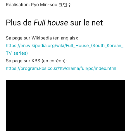
Réalisation: Pyo Min-soo 표민수
Plus de
Full house
sur le net
Sa page sur Wikipedia (en anglais):
https://en.wikipedia.org/wiki/Full_House_(South_Korean_
TV_series)
Sa page sur KBS (en coréen):
https://program.kbs.co.kr/1tv/drama/full/pc/index.html