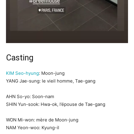
Casting
KIM Seo-hyung
: Moon-jung
YANG Jae-sung: le vieil homme, Tae-gang
AHN So-yo: Soon-nam
SHIN Yun-sook: Hwa-ok, l’épouse de Tae-gang
WON Mi-won: mère de Moon-jung
NAM Yeon-woo: Kyung-il