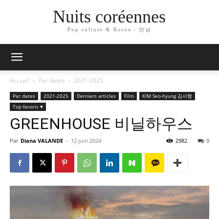
Nuits coréennes
Pop culture & Korea - 만남
Accueil
Par dates
2021-2025
Par dates
2021-2025
Derniers articles
Film
KIM Seo-hyung 김서형
Top favoris ♥
GREENHOUSE 비닐하우스
Par
Diana VALANDE
-
12 juin 2024
2982
0