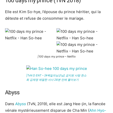
100 days my prince (TvN 2018)
Elle est Kim So-hye, l’épouse du prince héritier, qui la
déteste et refuse de consommer le mariage.
|100 days my prince – Netflix
|TvN D ENT – [#백일의낭군님] 금지된 사랑 한소
희 김재영 애절한 서사 28분 만에 몰아보기
Abyss
Dans
Abyss
(TvN, 2019), elle est Jang Hee-jin, la fiancée
vénale mystérieusement disparue de Cha Min (
Ahn Hyo-