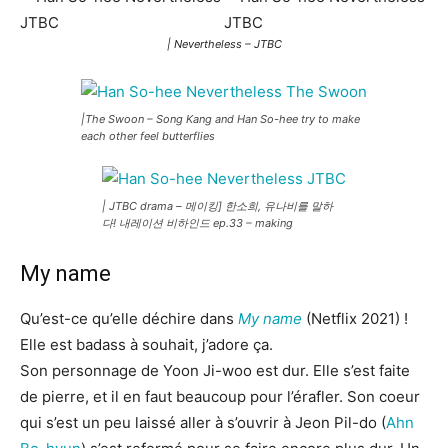
| Nevertheless – JTBC
|The Swoon – Song Kang and Han So-hee try to make
each other feel butterflies
| JTBC drama – 메이킹] 한소희, 유나비를 말하
다! 내레이션 비하인드 ep.33 – making
My name
Qu’est-ce qu’elle déchire dans
My name
(Netflix 2021) !
Elle est badass à souhait, j’adore ça.
Son personnage de Yoon Ji-woo est dur. Elle s’est faite
de pierre, et il en faut beaucoup pour l’érafler. Son coeur
qui s’est un peu laissé aller à s’ouvrir à Jeon Pil-do (
Ahn