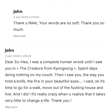
John
2 juin 2026 à 21h56
Thank u Nikki, Your words are so soft. Thank you so
much.
Répondre
John
3 juin 2026 à 20h26
Dear So-Hee, I was a complete human wreck until I saw
you in « The Creature from Kyongsong ». Spent days
doing nothing on my couch. Then I saw you, the way you
hold a knife, the fire in your beautiful eyes…. I said, ok it’s
time to go for a walk, move out of the fucking house and
live. And I did ! It’s really crazy when u realize that it takes
very little to change a life. Thank you !
Répondre