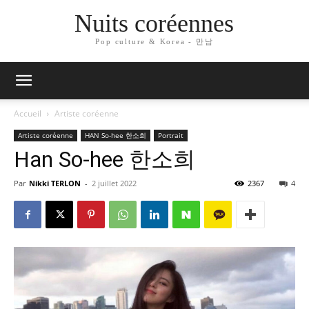
Nuits coréennes
Pop culture & Korea - 만남
Accueil
Artiste coréenne
Artiste coréenne
HAN So-hee 한소희
Portrait
Han So-hee 한소희
Par
Nikki TERLON
-
2 juillet 2022
2367
4