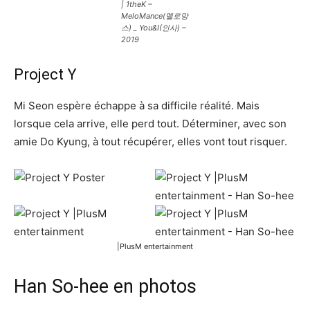
| 1theK –
MeloMance(멜로망
스) _ You&I(인사) –
2019
Project Y
Mi Seon espère échappe à sa difficile réalité. Mais
lorsque cela arrive, elle perd tout. Déterminer, avec son
amie Do Kyung, à tout récupérer, elles vont tout risquer.
|PlusM entertainment
Han So-hee en photos