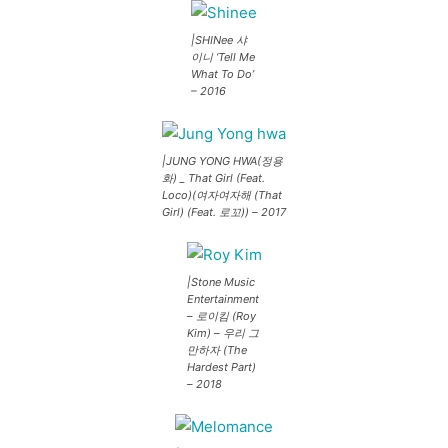
|SHINee 샤
이니 ‘Tell Me
What To Do’
– 2016
|JUNG YONG HWA(정용
화) _ That Girl (Feat.
Loco)(여자여자해 (That
Girl) (Feat. 로꼬)) – 2017
|Stone Music
Entertainment
– 로이킴 (Roy
Kim) – 우리 그
만하자 (The
Hardest Part)
– 2018