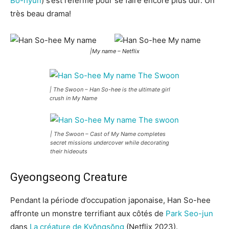
Bo-hyun
) s’est refermé pour se faire encore plus dur. Un
très beau drama!
|My name – Netflix
| The Swoon – Han So-hee is the ultimate girl
crush in My Name
| The Swoon – Cast of My Name completes
secret missions undercover while decorating
their hideouts
Gyeongseong Creature
Pendant la période d’occupation japonaise, Han So-hee
affronte un monstre terrifiant aux côtés de
Park Seo-jun
dans
La créature de Kyŏngsŏng
(Netflix 2023).